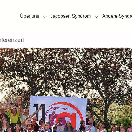
Über uns
Jacobsen Syndrom
Andere Synd
Submenu for "Über uns"
Submenu for "Ja
nferenzen