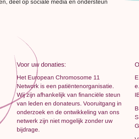
, deel op sociale media en ondersteun
Voor uw donaties:
O
Het European Chromosome 11
E
Network is een patiëntenorganisatie.
e
Wij zijn afhankelijk van financiële steun
I
van leden en donateurs. Vooruitgang in
B
onderzoek en de ontwikkeling van ons
S
netwerk zijn niet mogelijk zonder uw
G
bijdrage.