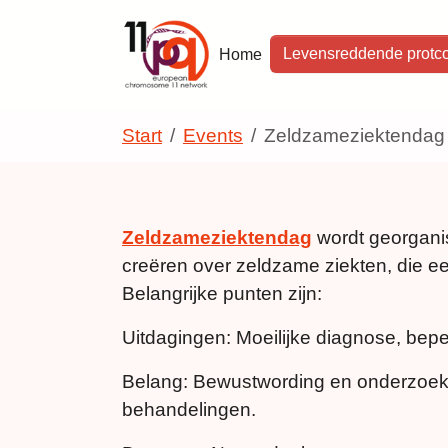
Skip to main navigation
Skip to main content
Skip to page footer
Levensreddende protco
Home
You are here:
Start
Events
Zeldzameziektendag
Zeldzameziektendag
wordt georganis
creëren over zeldzame ziekten, die ee
Belangrijke punten zijn:
Uitdagingen: Moeilijke diagnose, bep
Belang: Bewustwording en onderzoek 
behandelingen.