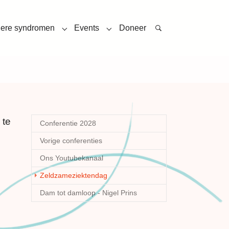
ere syndromen
Events
Doneer
u for "Jacobsen syndroom"
Submenu for "Andere syndromen"
Submenu for "Events"
 te
Conferentie 2028
Vorige conferenties
Ons Youtubekanaal
(current)
Zeldzameziektendag
Dam tot damloop - Nigel Prins