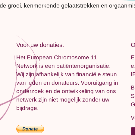
aagde groei, kenmerkende gelaatstrekken en orgaanm
Voor uw donaties:
O
Het European Chromosome 11
E
Network is een patiëntenorganisatie.
e
Wij zijn afhankelijk van financiële steun
I
van leden en donateurs. Vooruitgang in
B
onderzoek en de ontwikkeling van ons
S
netwerk zijn niet mogelijk zonder uw
G
bijdrage.
V