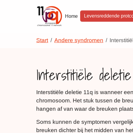
Skip to main navigation
Skip to main content
Skip to page footer
Levensreddende protco
Home
You are here:
Start
Andere syndromen
Interstiti
Interstitiële deletie
Interstitiële deletie 11q is wanneer 
chromosoom. Het stuk tussen de breu
hangen af van waar de breuken plaat
Soms kunnen de symptomen vergelijkba
breuken dichter bij het midden van 