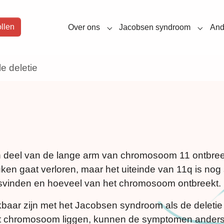
llen
Over ons
Jacobsen syndroom
And
Submenu for "Over ons"
Submen
ële deletie
een deel van de lange arm van chromosoom 11 ontbree
ken gaat verloren, maar het uiteinde van 11q is n
svinden en hoeveel van het chromosoom ontbreekt.
ar zijn met het Jacobsen syndroom als de deletie o
het chromosoom liggen, kunnen de symptomen ander