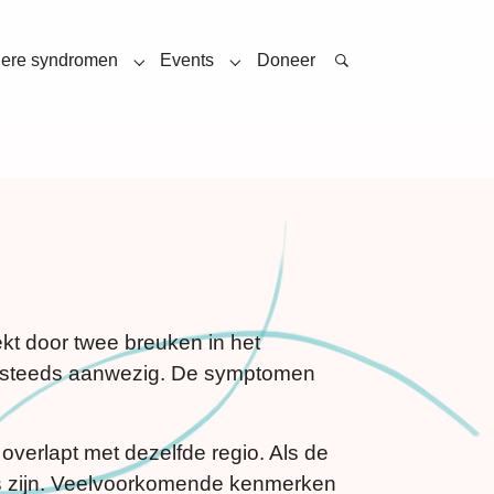
ere syndromen
Events
Doneer
u for "Jacobsen syndroom"
Submenu for "Andere syndromen"
Submenu for "Events"
kt door twee breuken in het
og steeds aanwezig. De symptomen
verlapt met dezelfde regio. Als de
s zijn. Veelvoorkomende kenmerken