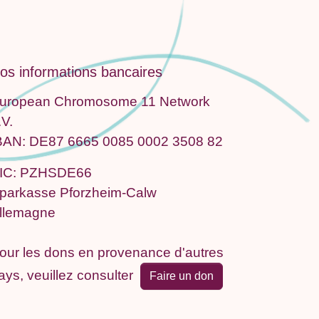
os informations bancaires
uropean Chromosome 11 Network
.V.
BAN: DE87 6665 0085 0002 3508 82
IC: PZHSDE66
parkasse Pforzheim-Calw
llemagne
our les dons en provenance d'autres
ays, veuillez consulter
Faire un don