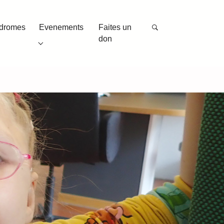
(current)
ndromes
Evenements
Faites un
don
"
or "Autres syndromes"
Submenu for "Evenements"