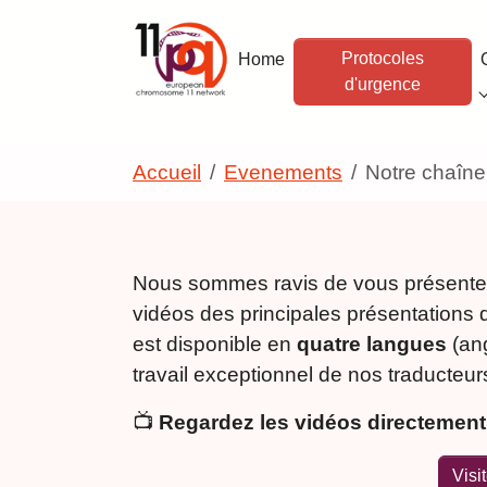
Skip to main navigation
Skip to main content
Skip to page footer
Protocoles
Home
d'urgence
You are here:
Accueil
Evenements
Notre chaîn
Nous sommes ravis de vous présenter
vidéos des principales présentations
est disponible en
quatre langues
(ang
travail exceptionnel de nos traducteur
📺
Regardez les vidéos directement 
Visi