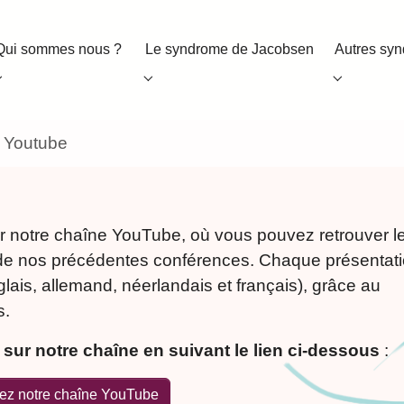
Qui sommes nous ?
Le syndrome de Jacobsen
Autres sy
Submenu for "Qui sommes nous ?"
Submenu for "Le syndrome de Jacobsen
Submenu f
e Youtube
 notre chaîne YouTube, où vous pouvez retrouver l
 de nos précédentes conférences. Chaque présentat
lais, allemand, néerlandais et français), grâce au
s.
sur notre chaîne en suivant le lien ci-dessous
:
tez notre chaîne YouTube