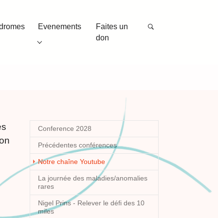
ndromes
Evenements
Faites un
don
"
or "Autres syndromes"
Submenu for "Evenements"
es
Conference 2028
ion
Précédentes conférences
(current)
Notre chaîne Youtube
La journée des maladies/anomalies
rares
Nigel Prins - Relever le défi des 10
miles