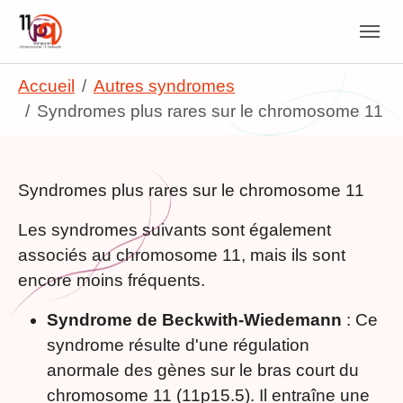
Skip to main navigation
Skip to main content
Skip to page footer
You are here:
Accueil
Autres syndromes
Syndromes plus rares sur le chromosome 11
Syndromes plus rares sur le chromosome 11
Les syndromes suivants sont également
associés au chromosome 11, mais ils sont
encore moins fréquents.
Syndrome de Beckwith-Wiedemann
: Ce
syndrome résulte d'une régulation
anormale des gènes sur le bras court du
chromosome 11 (11p15.5). Il entraîne une